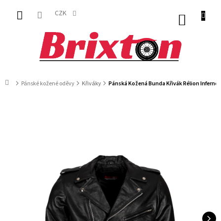
Přejít
na
CZK
NÁKUP
obsah
KOŠÍK
Domů
Pánské kožené oděvy
Křiváky
Pánská Kožená Bunda Křivák Rélion Inferno 