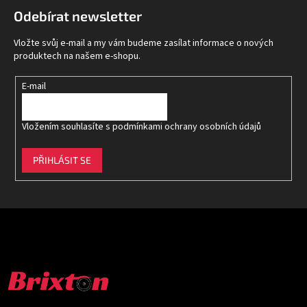
p
Odebírat newsletter
a
t
Vložte svůj e-mail a my vám budeme zasílat informace o nových
í
produktech na našem e-shopu.
E-mail
Vložením souhlasíte s
podmínkami ochrany osobních údajů
PŘIHLÁSIT SE