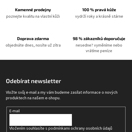
Kamenné prodejny
100 % pravá kůže
poznejte kvalitu na vlastní kůži
vydrží roky a krásně stárne
Doprava zdarma
98 % zákazníků doporučuje
objednáte dnes, nosíte už zítra
nesedne? vyměníme nebo
vrátíme peníze
Z
á
p
Odebírat newsletter
a
t
Vložte svůj e-mail a my vám budeme zasílat informace o nových
í
produktech na našem e-shopu.
E-mail
Vložením souhlasíte s
podmínkami ochrany osobních údajů