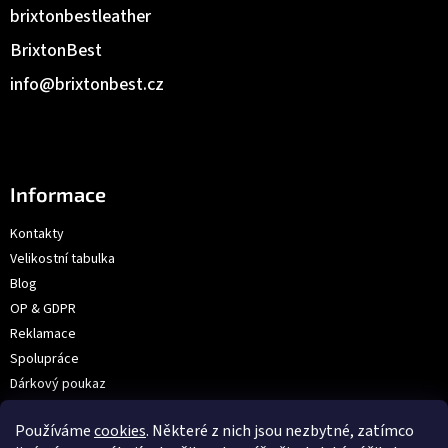
brixtonbestleather
BrixtonBest
info
@
brixtonbest.cz
Informace
Kontakty
Velikostní tabulka
Blog
OP & GDPR
Reklamace
Spolupráce
Dárkový poukaz
Výroba na přání | Velkoobchod
Používáme
cookies
. Některé z nich jsou nezbytné, zatímco
Prodejna: V Hůrkách 2144/3, Praha