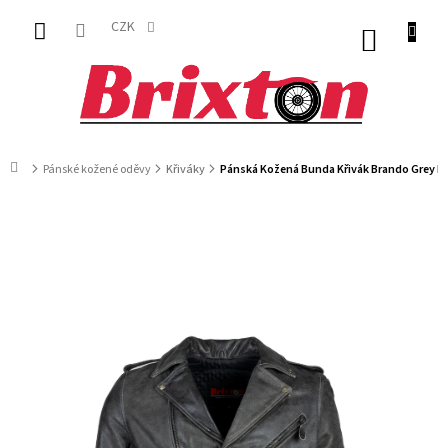
Přejít
na
CZK
NÁKUP
obsah
KOŠÍK
Domů
Pánské kožené oděvy
Křiváky
Pánská Kožená Bunda Křivák Brando Grey B