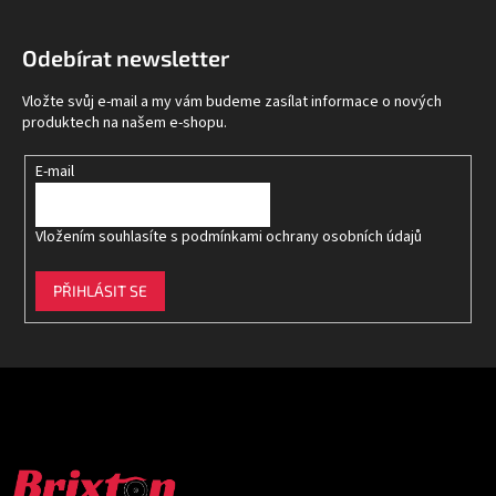
á
p
Odebírat newsletter
a
t
Vložte svůj e-mail a my vám budeme zasílat informace o nových
í
produktech na našem e-shopu.
E-mail
Vložením souhlasíte s
podmínkami ochrany osobních údajů
PŘIHLÁSIT SE