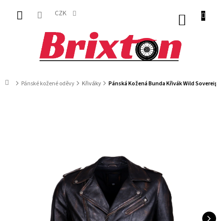
Přejít
na
CZK
NÁKUP
obsah
KOŠÍK
Domů
Pánské kožené oděvy
Křiváky
Pánská Kožená Bunda Křivák Wild Sovereign