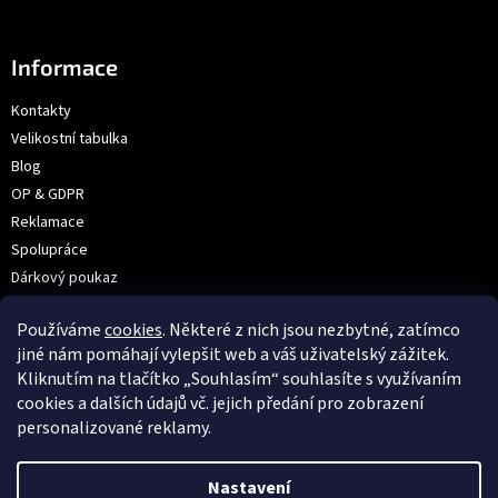
Informace
Kontakty
Velikostní tabulka
Blog
OP & GDPR
Reklamace
Spolupráce
Dárkový poukaz
Výroba na přání | Velkoobchod
Používáme
cookies
. Některé z nich jsou nezbytné, zatímco
Prodejna: V Hůrkách 2144/3, Praha
jiné nám pomáhají vylepšit web a váš uživatelský zážitek.
Kliknutím na tlačítko „Souhlasím“ souhlasíte s využívaním
cookies a dalších údajů vč. jejich předání pro zobrazení
VOX
personalizované reklamy.
Nastavení