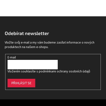
Z
á
p
Odebírat newsletter
a
t
Vložte svůj e-mail a my vám budeme zasílat informace o nových
í
produktech na našem e-shopu.
E-mail
Vložením souhlasíte s
podmínkami ochrany osobních údajů
PŘIHLÁSIT SE