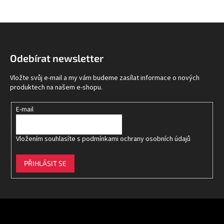
Z
á
p
Odebírat newsletter
a
t
Vložte svůj e-mail a my vám budeme zasílat informace o nových
í
produktech na našem e-shopu.
E-mail
Vložením souhlasíte s
podmínkami ochrany osobních údajů
PŘIHLÁSIT SE