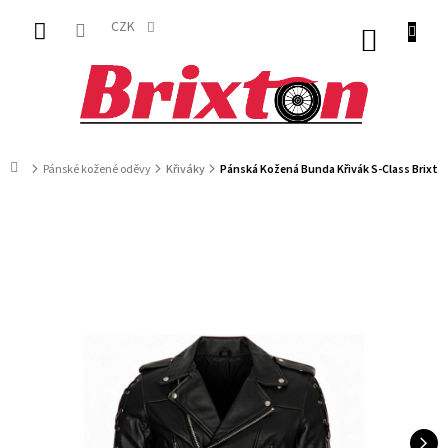
Přejít
na
CZK
NÁKUP
obsah
KOŠÍK
Domů
Pánské kožené oděvy
Křiváky
Pánská Kožená Bunda Křivák S-Class Brixto