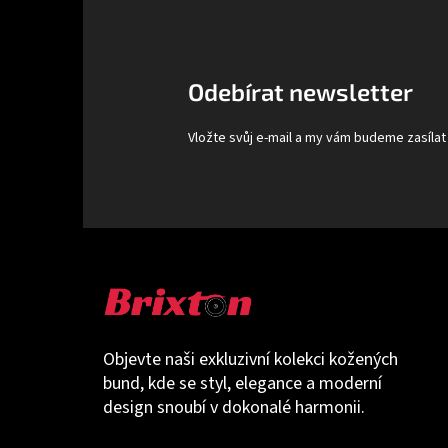
p
a
t
Odebírat newsletter
í
Vložte svůj e-mail a my vám budeme zasíla
Objevte naši exkluzivní kolekci kožených
bund, kde se styl, elegance a moderní
design snoubí v dokonalé harmonii.