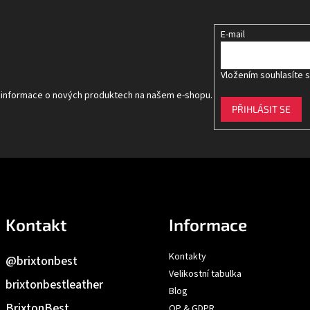
E-mail
Vložením souhlasíte 
t informace o nových produktech na našem e-shopu.
PŘIHLÁSIT SE
Kontakt
Informace
Kontakty
@brixtonbest
Velikostní tabulka
brixtonbestleather
Blog
BrixtonBest
OP & GDPR