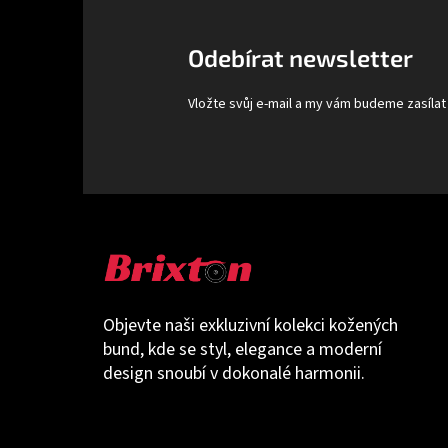
a
t
Odebírat newsletter
í
Vložte svůj e-mail a my vám budeme zasíla
Objevte naši exkluzivní kolekci kožených
bund, kde se styl, elegance a moderní
design snoubí v dokonalé harmonii.