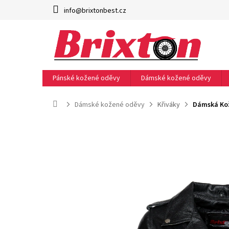
Přejít
info@brixtonbest.cz
na
obsah
Pánské kožené oděvy
Dámské kožené oděvy
Domů
Dámské kožené oděvy
Křiváky
Dámská Kož