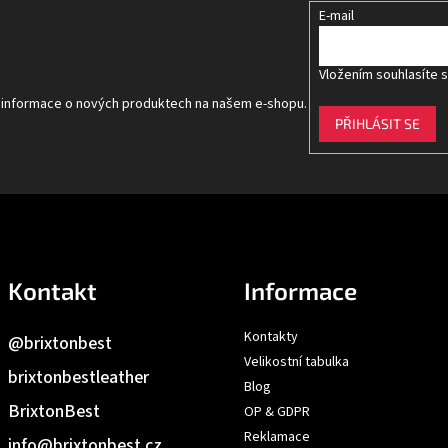
E-mail
Vložením souhlasíte 
t informace o nových produktech na našem e-shopu.
PŘIHLÁSIT SE
Kontakt
Informace
Kontakty
@brixtonbest
Velikostní tabulka
brixtonbestleather
Blog
BrixtonBest
OP & GDPR
Reklamace
info
@
brixtonbest.cz