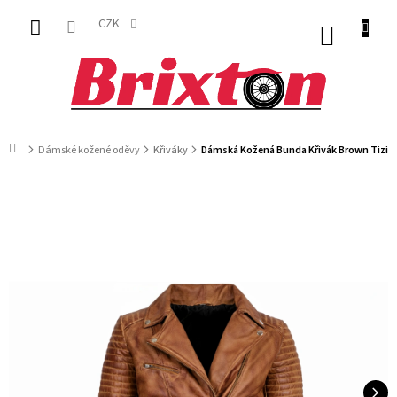
Přejít
na
CZK
NÁKUP
obsah
KOŠÍK
Domů
Dámské kožené oděvy
Křiváky
Dámská Kožená Bunda Křivák Brown Tizian