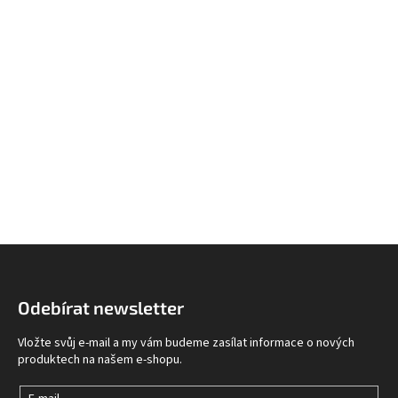
Z
á
p
Odebírat newsletter
a
t
Vložte svůj e-mail a my vám budeme zasílat informace o nových
í
produktech na našem e-shopu.