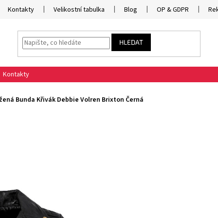
Kontakty
Velikostní tabulka
Blog
OP & GDPR
Re
HLEDAT
Kontakty
ená Bunda Křivák Debbie Volren Brixton Černá