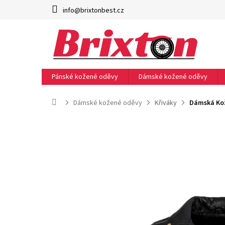
Přejít
info@brixtonbest.cz
na
obsah
Pánské kožené oděvy
Dámské kožené oděvy
Domů
Dámské kožené oděvy
Křiváky
Dámská Kož