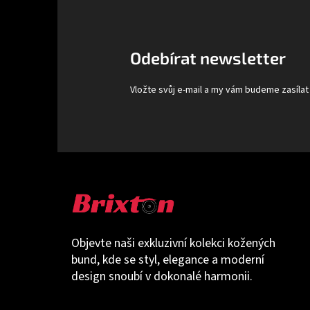
p
a
t
Odebírat newsletter
í
Vložte svůj e-mail a my vám budeme zasíla
Objevte naši exkluzivní kolekci kožených
bund, kde se styl, elegance a moderní
design snoubí v dokonalé harmonii.