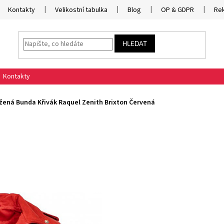
Kontakty
Velikostní tabulka
Blog
OP & GDPR
Re
HLEDAT
Kontakty
ená Bunda Křivák Raquel Zenith Brixton Červená