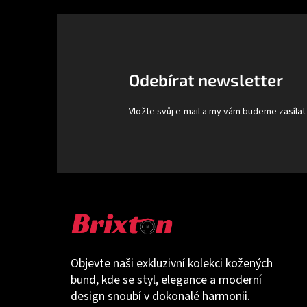
á
p
a
t
Odebírat newsletter
í
Vložte svůj e-mail a my vám budeme zasíla
Objevte naši exkluzivní kolekci kožených
bund, kde se styl, elegance a moderní
design snoubí v dokonalé harmonii.