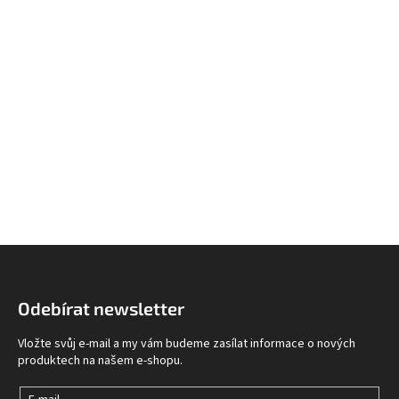
Z
á
p
Odebírat newsletter
a
t
Vložte svůj e-mail a my vám budeme zasílat informace o nových
í
produktech na našem e-shopu.