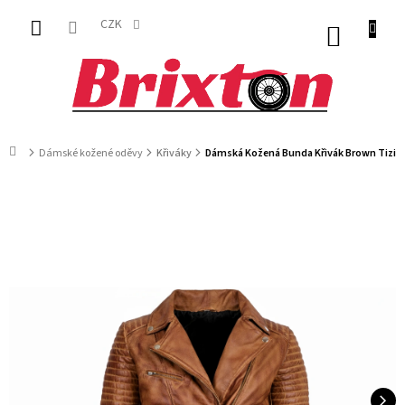
Přejít
na
CZK
NÁKUP
obsah
KOŠÍK
Domů
Dámské kožené oděvy
Křiváky
Dámská Kožená Bunda Křivák Brown Tizian