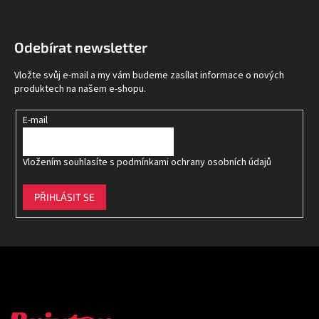
Z
á
p
Odebírat newsletter
a
t
Vložte svůj e-mail a my vám budeme zasílat informace o nových
í
produktech na našem e-shopu.
E-mail
Vložením souhlasíte s
podmínkami ochrany osobních údajů
PŘIHLÁSIT SE