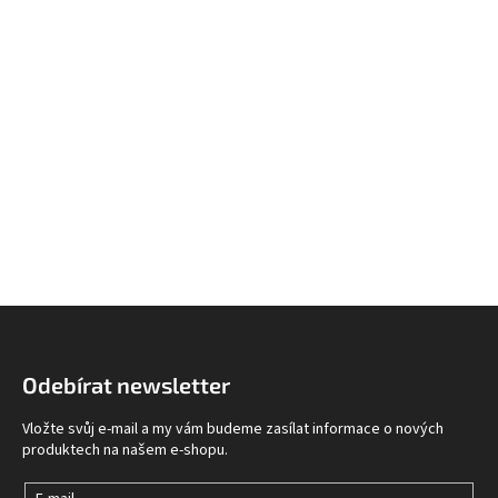
Z
á
p
Odebírat newsletter
a
t
Vložte svůj e-mail a my vám budeme zasílat informace o nových
í
produktech na našem e-shopu.