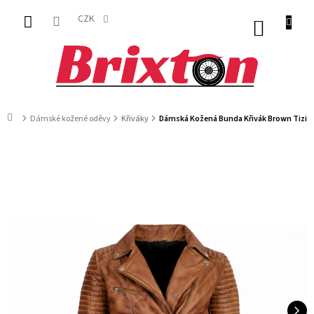
Přejít
na
CZK
NÁKUP
obsah
KOŠÍK
Domů
Dámské kožené oděvy
Křiváky
Dámská Kožená Bunda Křivák Brown Tizian