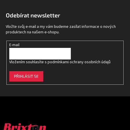
á
p
Odebírat newsletter
a
t
Vložte svůj e-mail a my vám budeme zasílat informace o nových
í
produktech na našem e-shopu.
E-mail
Vložením souhlasíte s
podmínkami ochrany osobních údajů
PŘIHLÁSIT SE