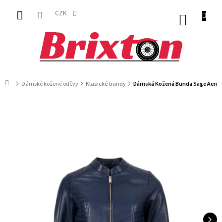
Přejít
na
CZK
NÁKUP
obsah
KOŠÍK
Domů
Dámské kožené oděvy
Klasické bundy
Dámská Kožená Bunda Sage Aerio