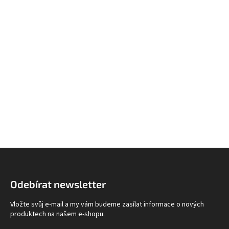
Z
á
p
Odebírat newsletter
a
t
Vložte svůj e-mail a my vám budeme zasílat informace o nových
í
produktech na našem e-shopu.