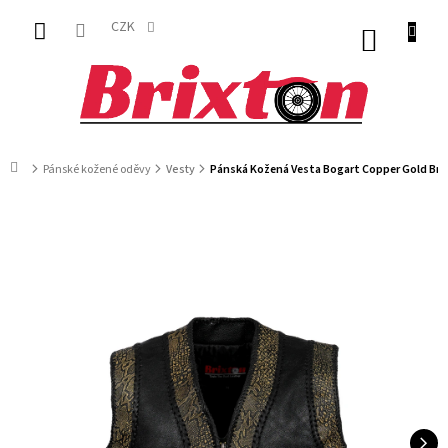
Přejít
na
CZK
NÁKUP
obsah
KOŠÍK
Domů
Pánské kožené oděvy
Vesty
Pánská Kožená Vesta Bogart Copper Gold Bri