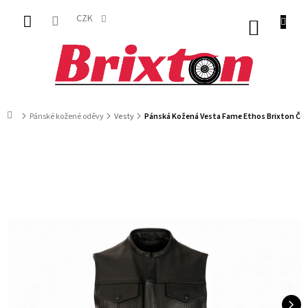
Přejít
na
CZK
NÁKUP
obsah
KOŠÍK
Domů
Pánské kožené oděvy
Vesty
Pánská Kožená Vesta Fame Ethos Brixton Če