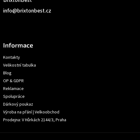
BrixtonBest
info
@
brixtonbest.cz
Informace
Kontakty
Velikostní tabulka
Blog
OP & GDPR
Reklamace
Spolupráce
Dárkový poukaz
Výroba na přání | Velkoobchod
Prodejna: V Hůrkách 2144/3, Praha