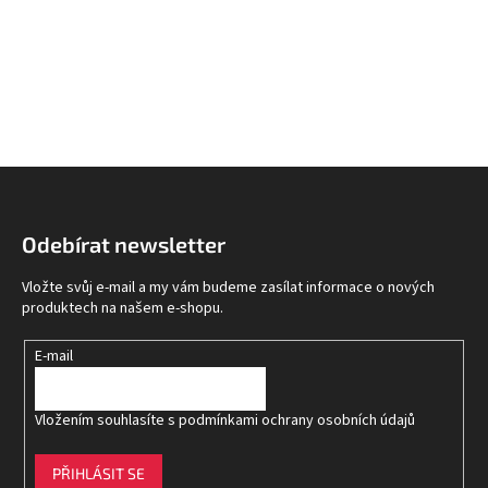
Z
á
p
Odebírat newsletter
a
t
Vložte svůj e-mail a my vám budeme zasílat informace o nových
í
produktech na našem e-shopu.
E-mail
Vložením souhlasíte s
podmínkami ochrany osobních údajů
PŘIHLÁSIT SE