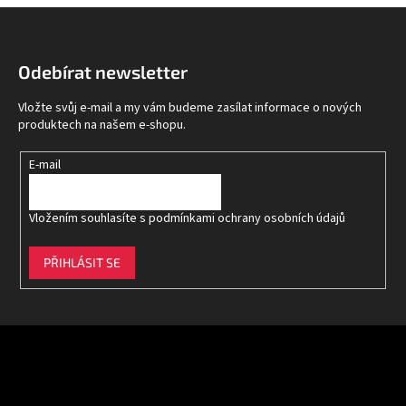
Z
á
p
Odebírat newsletter
a
t
Vložte svůj e-mail a my vám budeme zasílat informace o nových
í
produktech na našem e-shopu.
E-mail
Vložením souhlasíte s
podmínkami ochrany osobních údajů
PŘIHLÁSIT SE