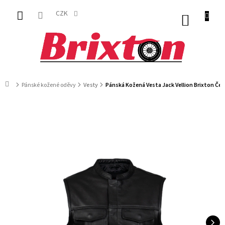
Přejít
na
CZK
NÁKUP
obsah
KOŠÍK
Domů
Pánské kožené oděvy
Vesty
Pánská Kožená Vesta Jack Vellion Brixton Čer