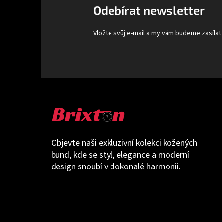
t
Odebírat newsletter
í
Vložte svůj e-mail a my vám budeme zasíla
Objevte naši exkluzivní kolekci kožených
bund, kde se styl, elegance a moderní
design snoubí v dokonalé harmonii.