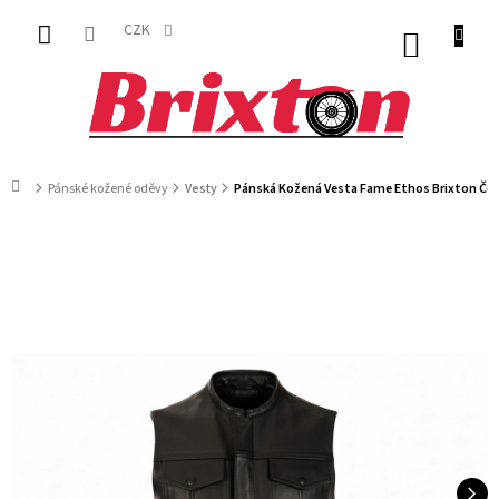
Přejít
na
CZK
NÁKUP
obsah
KOŠÍK
Domů
Pánské kožené oděvy
Vesty
Pánská Kožená Vesta Fame Ethos Brixton Če