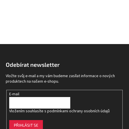
Z
á
p
Odebírat newsletter
a
t
Vložte svůj e-mail a my vám budeme zasílat informace o nových
í
produktech na našem e-shopu.
E-mail
Vložením souhlasíte s
podmínkami ochrany osobních údajů
PŘIHLÁSIT SE