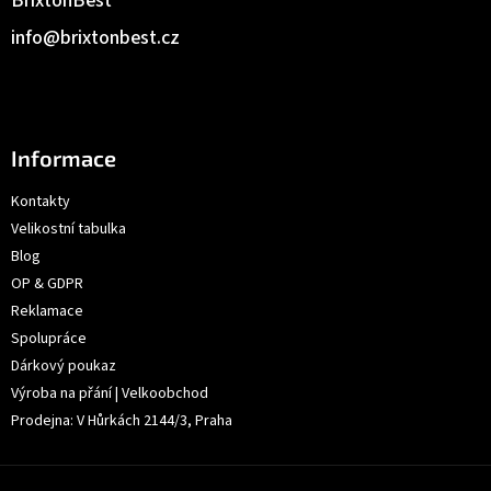
BrixtonBest
info
@
brixtonbest.cz
Informace
Kontakty
Velikostní tabulka
Blog
OP & GDPR
Reklamace
Spolupráce
Dárkový poukaz
Výroba na přání | Velkoobchod
Prodejna: V Hůrkách 2144/3, Praha