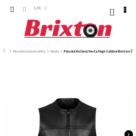
Přejít
na
CZK
NÁKUP
obsah
KOŠÍK
Domů
Pánské kožené oděvy
Vesty
Pánská Kožená Vesta High Calibre Brixton Če