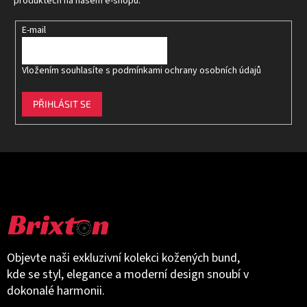
í
produktech na našem e-shopu.
E-mail
Vložením souhlasíte s
podmínkami ochrany osobních údajů
PŘIHLÁSIT SE
Objevte naši exkluzivní kolekci kožených bund,
kde se styl, elegance a moderní design snoubí v
dokonalé harmonii.