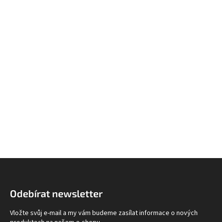
Z
á
p
Odebírat newsletter
a
t
Vložte svůj e-mail a my vám budeme zasílat informace o nových