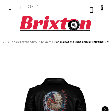
Přejít
na
CZK
NÁKUP
obsah
KOŠÍK
Domů
Pánské kožené oděvy
Křiváky
Pánská Kožená Bunda Křivák Belex Indi Brix