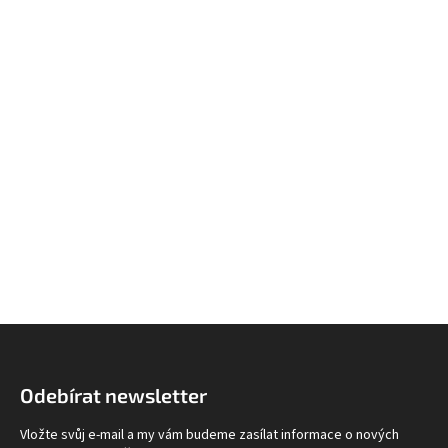
Z
á
p
Odebírat newsletter
a
t
Vložte svůj e-mail a my vám budeme zasílat informace o nových