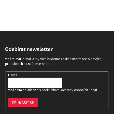
Z
á
p
Odebírat newsletter
a
t
Vložte svůj e-mail a my vám budeme zasílat informace o nových
í
produktech na našem e-shopu.
E-mail
Vložením souhlasíte s
podmínkami ochrany osobních údajů
PŘIHLÁSIT SE