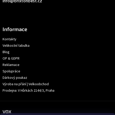
info
@
brixtonbest.cz
Informace
Kontakty
Velikostní tabulka
Blog
OP & GDPR
Reklamace
Spolupráce
Dárkový poukaz
Výroba na přání | Velkoobchod
Prodejna: V Hůrkách 2144/3, Praha
VOX