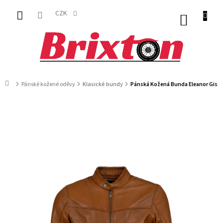
Přejít
na
CZK
NÁKUP
obsah
KOŠÍK
Domů
Pánské kožené oděvy
Klasické bundy
Pánská Kožená Bunda Eleanor Gisel