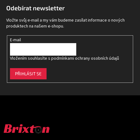
p
Odebírat newsletter
a
t
Vložte svůj e-mail a my vám budeme zasílat informace o nových
í
produktech na našem e-shopu.
E-mail
Vložením souhlasíte s
podmínkami ochrany osobních údajů
PŘIHLÁSIT SE