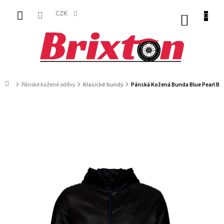
Přejít
na
CZK
NÁKUP
obsah
KOŠÍK
Domů
Pánské kožené oděvy
Klasické bundy
Pánská Kožená Bunda Blue Pearl Br