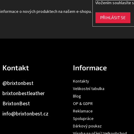
Vložením souhlasíte 
t informace o nových produktech na našem e-shopu.
PŘIHLÁSIT SE
Kontakt
Informace
Kontakty
@brixtonbest
Velikostní tabulka
brixtonbestleather
Blog
BrixtonBest
OP & GDPR
Reklamace
info
@
brixtonbest.cz
Spolupráce
Dárkový poukaz
Výroba na přání | Velkoobchod