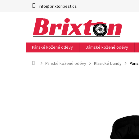
Přejít
info@brixtonbest.cz
na
obsah
Pánské kožené oděvy
Dámské kožené oděvy
Domů
Pánské kožené oděvy
Klasické bundy
Páns