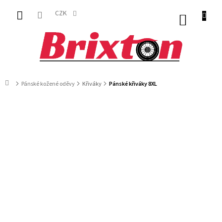
Přejít
na
CZK
NÁKUP
obsah
KOŠÍK
Domů
Pánské kožené oděvy
Křiváky
Pánské křiváky 8XL