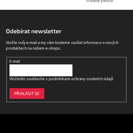
vrátíme peníze
Z
á
p
Odebírat newsletter
a
t
Vložte svůj e-mail a my vám budeme zasílat informace o nových
í
produktech na našem e-shopu.
E-mail
Vložením souhlasíte s
podmínkami ochrany osobních údajů
PŘIHLÁSIT SE