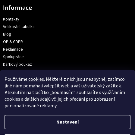
Informace
Kontakty
Velikostní tabulka
Blog
OP & GDPR
Reklamace
Spolupráce
Dárkový poukaz
Výroba na přání | Velkoobchod
Používáme
cookies
. Některé z nich jsou nezbytné, zatímco
Prodejna: V Hůrkách 2144/3, Praha
jiné nám pomáhají vylepšit web a váš uživatelský zážitek.
Kliknutím na tlačítko „Souhlasím“ souhlasíte s využívaním
cookies a dalších údajů vč. jejich předání pro zobrazení
VOX
personalizované reklamy.
Nastavení