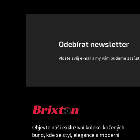
Z
á
p
a
t
Odebírat newsletter
í
Vložte svůj e-mail a my vám budeme zasíla
Objevte naši exkluzivní kolekci kožených
bund, kde se styl, elegance a moderní