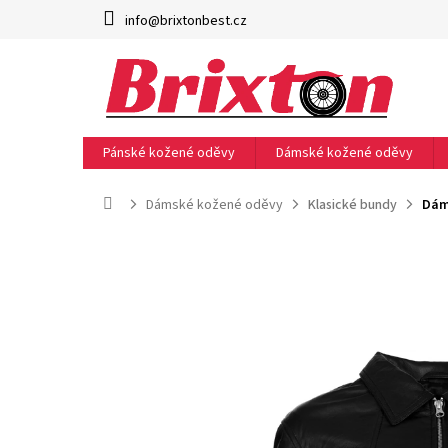
Přejít
info@brixtonbest.cz
na
obsah
Pánské kožené oděvy
Dámské kožené oděvy
Domů
Dámské kožené oděvy
Klasické bundy
Dám