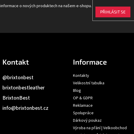
t informace o nových produktech na našem e-shopu.
PŘIHLÁSIT SE
Kontakt
Informace
Kontakty
@brixtonbest
Velikostní tabulka
brixtonbestleather
Blog
BrixtonBest
OP & GDPR
Reklamace
info
@
brixtonbest.cz
Spolupráce
Dárkový poukaz
Výroba na přání | Velkoobchod