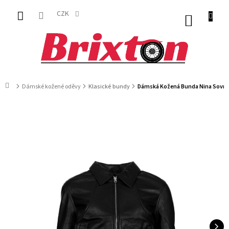
Přejít
na
CZK
NÁKUP
obsah
KOŠÍK
Domů
Dámské kožené oděvy
Klasické bundy
Dámská Kožená Bunda Nina Sovren