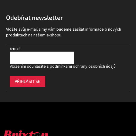
á
p
Odebírat newsletter
a
t
Vložte svůj e-mail a my vám budeme zasílat informace o nových
í
produktech na našem e-shopu.
E-mail
Vložením souhlasíte s
podmínkami ochrany osobních údajů
PŘIHLÁSIT SE