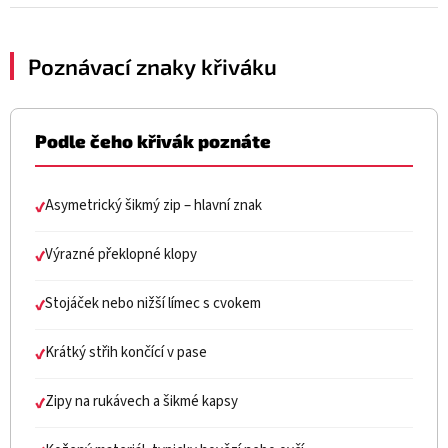
Poznávací znaky křiváku
Podle čeho křivák poznáte
Asymetrický šikmý zip – hlavní znak
✔
Výrazné překlopné klopy
✔
Stojáček nebo nižší límec s cvokem
✔
Krátký střih končící v pase
✔
Zipy na rukávech a šikmé kapsy
✔