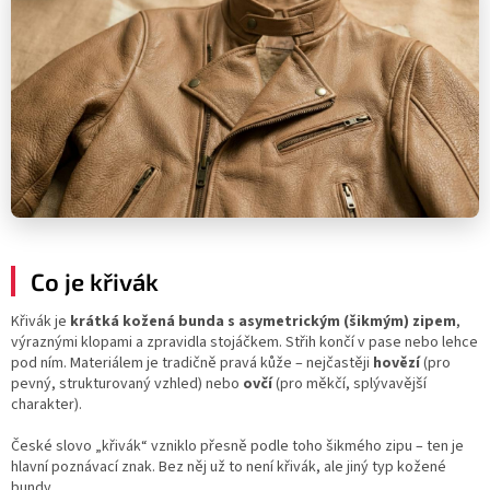
Co je křivák
Křivák je
krátká kožená bunda s asymetrickým (šikmým) zipem
,
výraznými klopami a zpravidla stojáčkem. Střih končí v pase nebo lehce
pod ním. Materiálem je tradičně pravá kůže – nejčastěji
hovězí
(pro
pevný, strukturovaný vzhled) nebo
ovčí
(pro měkčí, splývavější
charakter).
České slovo „křivák“ vzniklo přesně podle toho šikmého zipu – ten je
hlavní poznávací znak. Bez něj už to není křivák, ale jiný typ kožené
bundy.