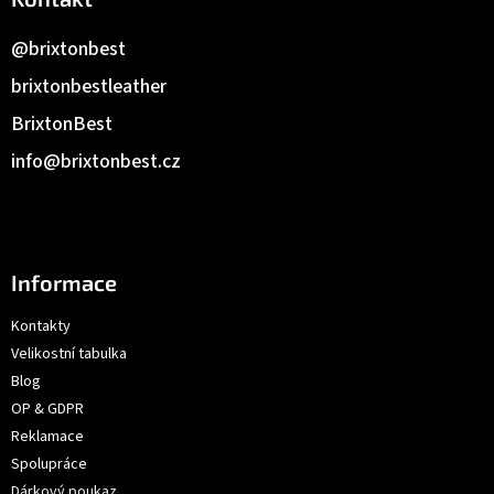
@brixtonbest
brixtonbestleather
BrixtonBest
info
@
brixtonbest.cz
Informace
Kontakty
Velikostní tabulka
Blog
OP & GDPR
Reklamace
Spolupráce
Dárkový poukaz