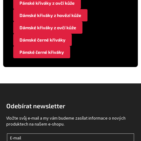
Pánské křiváky z ovčí kůže
Dámské křiváky z hovězí kůže
Dámské křiváky z ovčí kůže
Dámské černé křiváky
Pánské černé křiváky
Z
á
p
Odebírat newsletter
a
t
Vložte svůj e-mail a my vám budeme zasílat informace o nových
í
produktech na našem e-shopu.
E-mail