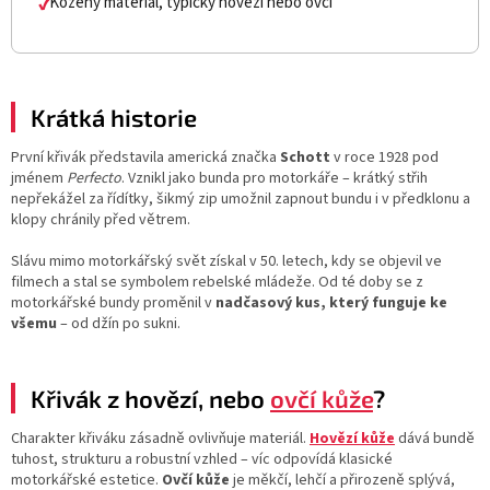
Kožený materiál, typicky hovězí nebo ovčí
✔
Krátká historie
První křivák představila americká značka
Schott
v roce 1928 pod
jménem
Perfecto
. Vznikl jako bunda pro motorkáře – krátký střih
nepřekážel za řídítky, šikmý zip umožnil zapnout bundu i v předklonu a
klopy chránily před větrem.
Slávu mimo motorkářský svět získal v 50. letech, kdy se objevil ve
filmech a stal se symbolem rebelské mládeže. Od té doby se z
motorkářské bundy proměnil v
nadčasový kus, který funguje ke
všemu
– od džín po sukni.
Křivák z hovězí, nebo
ovčí kůže
?
Charakter křiváku zásadně ovlivňuje materiál.
Hovězí kůže
dává bundě
tuhost, strukturu a robustní vzhled – víc odpovídá klasické
motorkářské estetice.
Ovčí kůže
je měkčí, lehčí a přirozeně splývá,