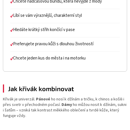
Chcete nadčasovou bundu, která nevyjde z módy
✔
Líbí se vám výraznější, charakterní styl
✔
Hledáte krátký střih končící v pase
✔
Preferujete pravou kůži s dlouhou životností
✔
Chcete jeden kus do města i na motorku
✔
Jak křivák kombinovat
Křivák je univerzál.
Pánové
ho nosí k džínám a tričku, k chinos a košili i
přes svetr v přechodném počasí.
Dámy
ho můžou nosit k džínám, sukni
i šatům – vzniká tak kontrast měkkého oblečení a tvrdé kůže, který
funguje vždy.