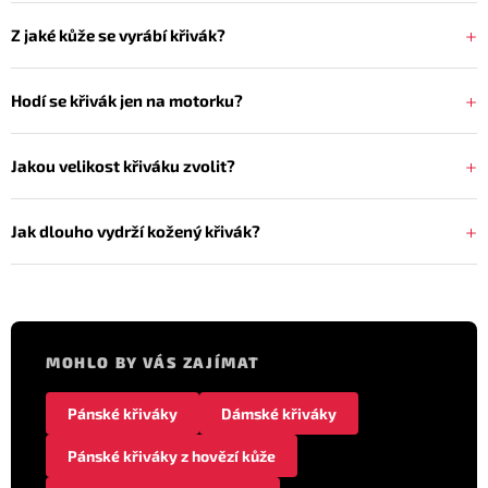
Z jaké kůže se vyrábí křivák?
Hodí se křivák jen na motorku?
Jakou velikost křiváku zvolit?
Jak dlouho vydrží kožený křivák?
MOHLO BY VÁS ZAJÍMAT
Pánské křiváky
Dámské křiváky
Pánské křiváky z hovězí kůže