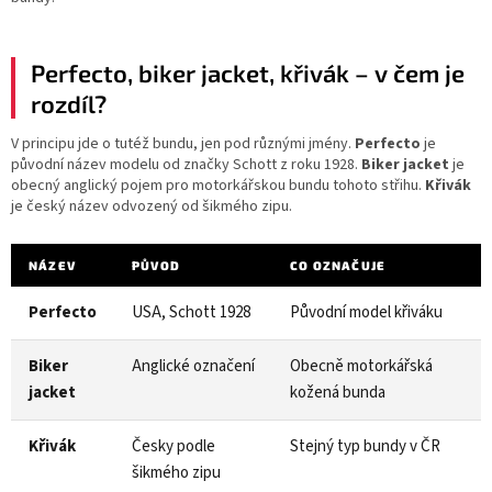
Perfecto, biker jacket, křivák – v čem je
rozdíl?
V principu jde o tutéž bundu, jen pod různými jmény.
Perfecto
je
původní název modelu od značky Schott z roku 1928.
Biker jacket
je
obecný anglický pojem pro motorkářskou bundu tohoto střihu.
Křivák
je český název odvozený od šikmého zipu.
NÁZEV
PŮVOD
CO OZNAČUJE
Perfecto
USA, Schott 1928
Původní model křiváku
Biker
Anglické označení
Obecně motorkářská
jacket
kožená bunda
Křivák
Česky podle
Stejný typ bundy v ČR
šikmého zipu