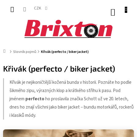
Přejít
na
CZK
NÁKUP
obsah
KOŠÍK
Domů
Slovník pojmů
Křivák (perfecto / biker jacket)
Křivák (perfecto / biker jacket)
Křivák je nejikoničtější kožená bunda v historii. Poznáte ho podle
šikmého zipu, výrazných klop a krátkého střihu k pasu. Pod
jménem
perfecto
ho proslavila značka Schott už ve 20. letech,
dnes ho znají všichni jako biker jacket – bundu motorkářů, rockerů
i klasiků módy.