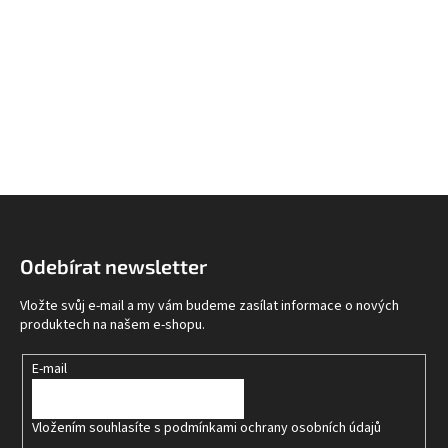
Z
á
p
Odebírat newsletter
a
t
Vložte svůj e-mail a my vám budeme zasílat informace o nových
í
produktech na našem e-shopu.
E-mail
Vložením souhlasíte s
podmínkami ochrany osobních údajů