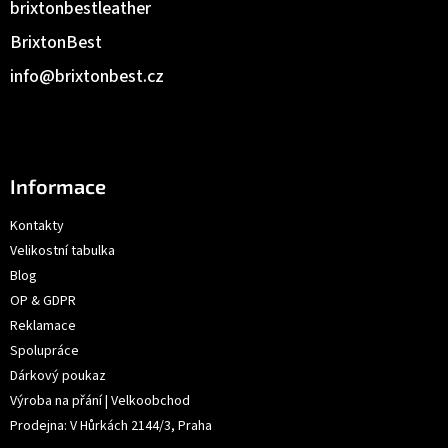
brixtonbestleather
BrixtonBest
info
@
brixtonbest.cz
Informace
Kontakty
Velikostní tabulka
Blog
OP & GDPR
Reklamace
Spolupráce
Dárkový poukaz
Výroba na přání | Velkoobchod
Prodejna: V Hůrkách 2144/3, Praha