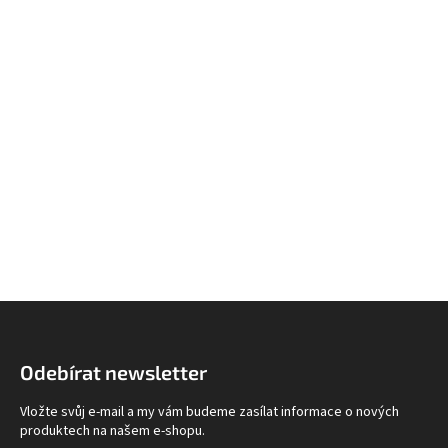
Z
á
p
Odebírat newsletter
a
t
Vložte svůj e-mail a my vám budeme zasílat informace o nových
í
produktech na našem e-shopu.