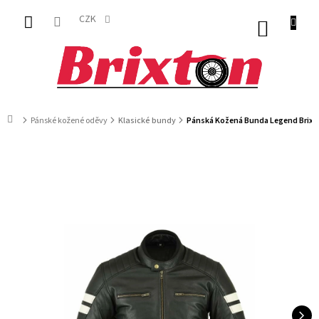
Přejít
na
CZK
NÁKUP
obsah
KOŠÍK
Domů
Pánské kožené oděvy
Klasické bundy
Pánská Kožená Bunda Legend Brixt