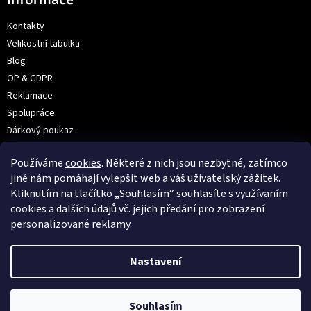
Kontakty
Velikostní tabulka
Blog
OP & GDPR
Reklamace
Spolupráce
Dárkový poukaz
Výroba na přání | Velkoobchod
Používáme
cookies
. Některé z nich jsou nezbytné, zatímco
Prodejna: V Hůrkách 2144/3, Praha
jiné nám pomáhají vylepšit web a váš uživatelský zážitek.
Kliknutím na tlačítko „Souhlasím“ souhlasíte s využívaním
cookies a dalších údajů vč. jejich předání pro zobrazení
VOX
personalizované reklamy.
Nastavení
Souhlasím