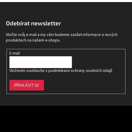
Z
á
p
Odebírat newsletter
a
t
Vložte svůj e-mail a my vám budeme zasílat informace o nových
í
produktech na našem e-shopu.
E-mail
Vložením souhlasíte s
podmínkami ochrany osobních údajů
PŘIHLÁSIT SE