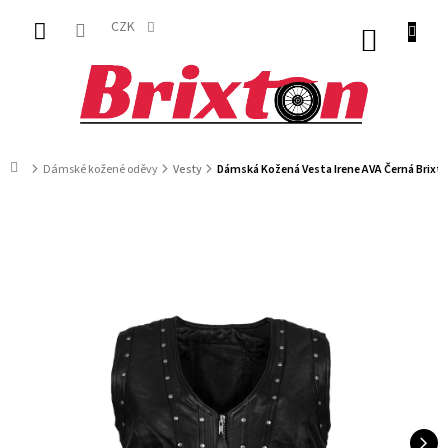
Přejít
na
CZK
NÁKUP
obsah
KOŠÍK
Domů
Dámské kožené oděvy
Vesty
Dámská Kožená Vesta Irene AVA Černá Brixt