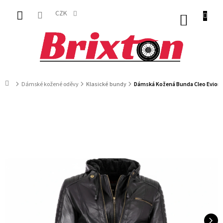
Přejít
na
CZK
NÁKUP
obsah
KOŠÍK
Domů
Dámské kožené oděvy
Klasické bundy
Dámská Kožená Bunda Cleo Evion 