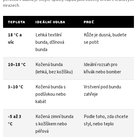
mrazech.
TEPLOTA
IDEÁLNÍ VOLBA
PROČ
18 °C a
Lehká textilní
Kůže je dusná, budete
víc
bunda, džínová
se potit
bunda
10–18 °C
Kožená bunda
Ideální rozsah pro
(lehká, bez kožíšku)
křivák nebo bomber
3–10 °C
Kožená bunda s
Vrstvení pod bundu
podšívkou nebo
zahřeje
kabát
-5 až 3
Kožená zimní bunda
Podle toho, zda chcete
°C
s kožíškem nebo
styl, nebo teplo
péřová