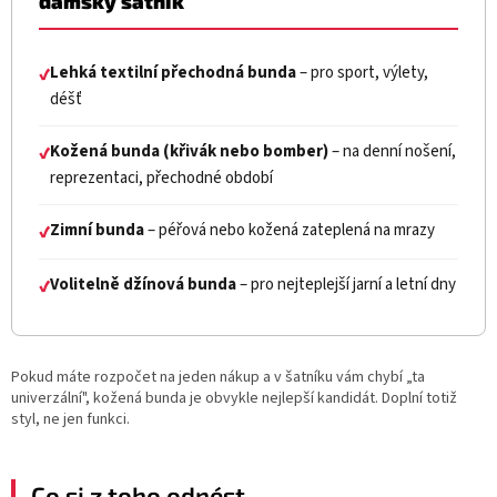
dámský šatník
Lehká textilní přechodná bunda
– pro sport, výlety,
✔
déšť
Kožená bunda (křivák nebo bomber)
– na denní nošení,
✔
reprezentaci, přechodné období
Zimní bunda
– péřová nebo kožená zateplená na mrazy
✔
Volitelně džínová bunda
– pro nejteplejší jarní a letní dny
✔
Pokud máte rozpočet na jeden nákup a v šatníku vám chybí „ta
univerzální", kožená bunda je obvykle nejlepší kandidát. Doplní totiž
styl, ne jen funkci.
Co si z toho odnést