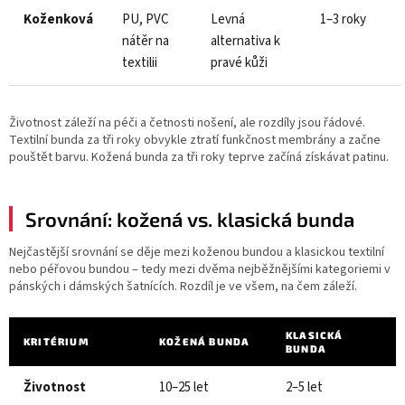
Koženková
PU, PVC
Levná
1–3 roky
nátěr na
alternativa k
textilii
pravé kůži
Životnost záleží na péči a četnosti nošení, ale rozdíly jsou řádové.
Textilní bunda za tři roky obvykle ztratí funkčnost membrány a začne
pouštět barvu. Kožená bunda za tři roky teprve začíná získávat patinu.
Srovnání: kožená vs. klasická bunda
Nejčastější srovnání se děje mezi koženou bundou a klasickou textilní
nebo péřovou bundou – tedy mezi dvěma nejběžnějšími kategoriemi v
pánských i dámských šatnících. Rozdíl je ve všem, na čem záleží.
KLASICKÁ
KRITÉRIUM
KOŽENÁ BUNDA
BUNDA
Životnost
10–25 let
2–5 let