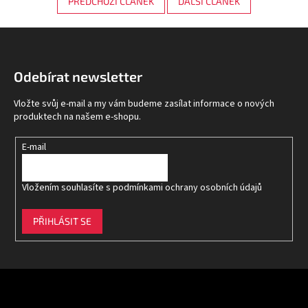
PŘEDCHOZÍ ČLÁNEK
DALŠÍ ČLÁNEK
Z
á
p
Odebírat newsletter
a
t
Vložte svůj e-mail a my vám budeme zasílat informace o nových
í
produktech na našem e-shopu.
E-mail
Vložením souhlasíte s
podmínkami ochrany osobních údajů
PŘIHLÁSIT SE