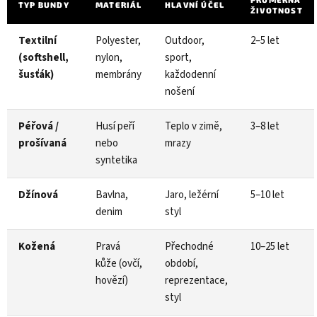
TYP BUNDY
MATERIÁL
HLAVNÍ ÚČEL
ŽIVOTNOST
Textilní
Polyester,
Outdoor,
2–5 let
(softshell,
nylon,
sport,
šusťák)
membrány
každodenní
nošení
Péřová /
Husí peří
Teplo v zimě,
3–8 let
prošívaná
nebo
mrazy
syntetika
Džínová
Bavlna,
Jaro, ležérní
5–10 let
denim
styl
Kožená
Pravá
Přechodné
10–25 let
kůže (ovčí,
období,
hovězí)
reprezentace,
styl