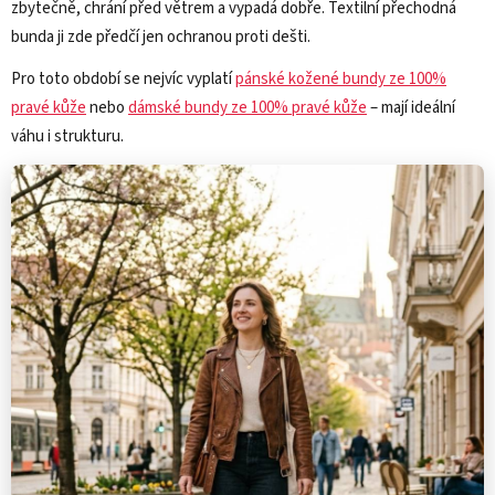
zbytečně, chrání před větrem a vypadá dobře. Textilní přechodná
bunda ji zde předčí jen ochranou proti dešti.
Pro toto období se nejvíc vyplatí
pánské kožené bundy ze 100%
pravé kůže
nebo
dámské bundy ze 100% pravé kůže
– mají ideální
váhu i strukturu.