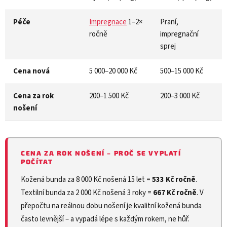
Péče
Impregnace
1–2×
Praní,
ročně
impregnační
sprej
Cena nová
5 000–20 000 Kč
500–15 000 Kč
Cena za rok
200–1 500 Kč
200–3 000 Kč
nošení
CENA ZA ROK NOŠENÍ – PROČ SE VYPLATÍ
POČÍTAT
Kožená bunda za 8 000 Kč nošená 15 let =
533 Kč ročně
.
Textilní bunda za 2 000 Kč nošená 3 roky =
667 Kč ročně
. V
přepočtu na reálnou dobu nošení je kvalitní kožená bunda
často levnější – a vypadá lépe s každým rokem, ne hůř.