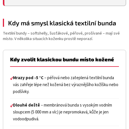
Kdy má smysl klasická textilní bunda
Textilní bundy – softshelly, šusťákové, péřové, prošívané – mají své
místo. V několika situacích koženku prostě neporazí.
Kdy zvolit klasickou bundu místo kožené
Mrazy pod -5 °C
– péřová nebo zateplená textilní bunda
✔
vás zahřeje lépe než kožená bez výraznějšího kožíšku nebo
podšívky.
Dlouhé deště
– membránová bunda s vysokým vodním
✔
sloupcem (5 000 mm a víc) je nepromokavá, kůže je jen
vodoodpudivá.