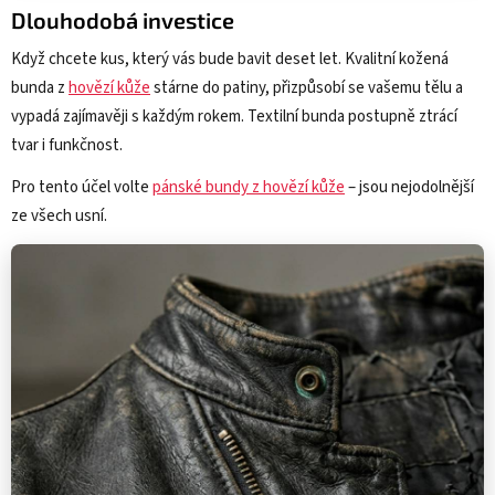
Dlouhodobá investice
Když chcete kus, který vás bude bavit deset let. Kvalitní kožená
bunda z
hovězí kůže
stárne do patiny, přizpůsobí se vašemu tělu a
vypadá zajímavěji s každým rokem. Textilní bunda postupně ztrácí
tvar i funkčnost.
Pro tento účel volte
pánské bundy z hovězí kůže
– jsou nejodolnější
ze všech usní.