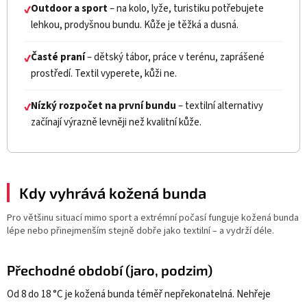
Outdoor a sport
– na kolo, lyže, turistiku potřebujete
✔
lehkou, prodyšnou bundu. Kůže je těžká a dusná.
Časté praní
– dětský tábor, práce v terénu, zaprášené
✔
prostředí. Textil vyperete, kůži ne.
Nízký rozpočet na první bundu
– textilní alternativy
✔
začínají výrazně levněji než kvalitní kůže.
Kdy vyhrává kožená bunda
Pro většinu situací mimo sport a extrémní počasí funguje kožená bunda
lépe nebo přinejmenším stejně dobře jako textilní – a vydrží déle.
Přechodné období (jaro, podzim)
Od 8 do 18 °C je kožená bunda téměř nepřekonatelná. Nehřeje