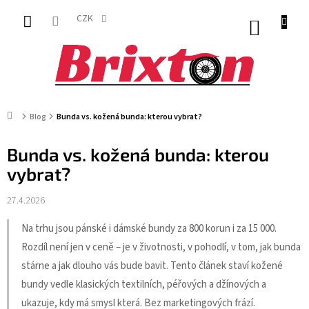
Přejít
na
CZK
NÁKUP
obsah
KOŠÍK
Domů
Blog
Bunda vs. kožená bunda: kterou vybrat?
Bunda vs. kožená bunda: kterou
vybrat?
27.4.2026
Na trhu jsou pánské i dámské bundy za 800 korun i za 15 000.
Rozdíl není jen v ceně – je v životnosti, v pohodlí, v tom, jak bunda
stárne a jak dlouho vás bude bavit. Tento článek staví kožené
bundy vedle klasických textilních, péřových a džínových a
ukazuje, kdy má smysl která. Bez marketingových frází.