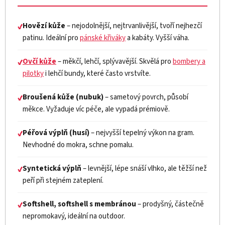
Hovězí kůže
– nejodolnější, nejtrvanlivější, tvoří nejhezčí
✔
patinu. Ideální pro
pánské křiváky
a kabáty. Vyšší váha.
Ovčí kůže
– měkčí, lehčí, splývavější. Skvělá pro
bombery a
✔
pilotky
i lehčí bundy, které často vrstvíte.
Broušená kůže (nubuk)
– sametový povrch, působí
✔
měkce. Vyžaduje víc péče, ale vypadá prémiově.
Péřová výplň (husí)
– nejvyšší tepelný výkon na gram.
✔
Nevhodné do mokra, schne pomalu.
Syntetická výplň
– levnější, lépe snáší vlhko, ale těžší než
✔
peří při stejném zateplení.
Softshell, softshell s membránou
– prodyšný, částečně
✔
nepromokavý, ideální na outdoor.