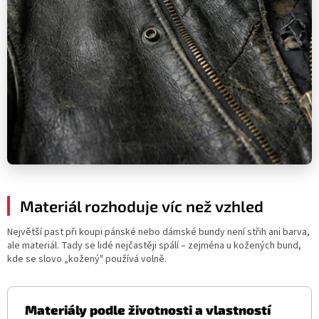
Materiál rozhoduje víc než vzhled
Největší past při koupi pánské nebo dámské bundy není střih ani barva,
ale materiál. Tady se lidé nejčastěji spálí – zejména u kožených bund,
kde se slovo „kožený" používá volně.
Materiály podle životnosti a vlastností