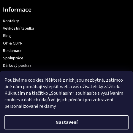
Informace
Kontakty
Velikostní tabulka
Blog
OP & GDPR
Reklamace
Spolupráce
Dárkový poukaz
Výroba na přání | Velkoobchod
Používáme
cookies
. Některé z nich jsou nezbytné, zatímco
Prodejna: V Hůrkách 2144/3, Praha
jiné nám pomáhají vylepšit web a váš uživatelský zážitek.
Kliknutím na tlačítko „Souhlasím“ souhlasíte s využívaním
cookies a dalších údajů vč. jejich předání pro zobrazení
VOX
personalizované reklamy.
Nastavení