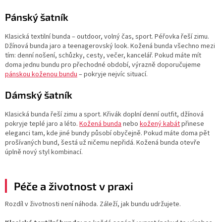
Pánský šatník
Klasická textilní bunda – outdoor, volný čas, sport. Péřovka řeší zimu.
Džínová bunda jaro a teenagerovský look. Kožená bunda všechno mezi
tím: denní nošení, schůzky, cesty, večer, kancelář. Pokud máte mít
doma jednu bundu pro přechodné období, výrazně doporučujeme
pánskou koženou bundu
– pokryje nejvíc situací.
Dámský šatník
Klasická bunda řeší zimu a sport. Křivák doplní denní outfit, džínová
pokryje teplé jaro a léto.
Kožená bunda
nebo
kožený kabát
přinese
eleganci tam, kde jiné bundy působí obyčejně. Pokud máte doma pět
prošívaných bund, šestá už ničemu nepřidá. Kožená bunda otevře
úplně nový styl kombinací.
Péče a životnost v praxi
Rozdíl v životnosti není náhoda. Záleží, jak bundu udržujete.