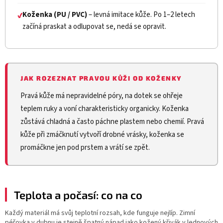
Koženka (PU / PVC)
– levná imitace kůže. Po 1–2 letech
✔
začíná praskat a odlupovat se, nedá se opravit.
JAK ROZEZNAT PRAVOU KŮŽI OD KOŽENKY
Pravá kůže má nepravidelné póry, na dotek se ohřeje
teplem ruky a voní charakteristicky organicky. Koženka
zůstává chladná a často páchne plastem nebo chemií. Pravá
kůže při zmáčknutí vytvoří drobné vrásky, koženka se
promáčkne jen pod prstem a vrátí se zpět.
Teplota a počasí: co na co
Každý materiál má svůj teplotní rozsah, kde funguje nejlíp. Zimní
péřovka v dubnu je stejně špatný nápad jako kožený křivák v lednových