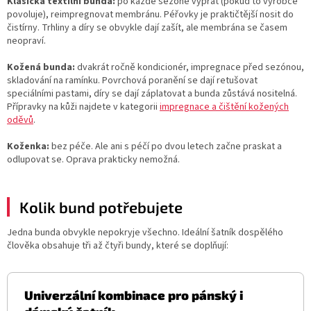
Klasická textilní bunda:
po každé sezóně vyprat (pokud to výrobce
povoluje), reimpregnovat membránu. Péřovky je praktičtější nosit do
čistírny. Trhliny a díry se obvykle dají zašít, ale membrána se časem
neopraví.
Kožená bunda:
dvakrát ročně kondicionér, impregnace před sezónou,
skladování na ramínku. Povrchová poranění se dají retušovat
speciálními pastami, díry se dají záplatovat a bunda zůstává nositelná.
Přípravky na kůži najdete v kategorii
impregnace a čištění kožených
oděvů
.
Koženka:
bez péče. Ale ani s péčí po dvou letech začne praskat a
odlupovat se. Oprava prakticky nemožná.
Kolik bund potřebujete
Jedna bunda obvykle nepokryje všechno. Ideální šatník dospělého
člověka obsahuje tři až čtyři bundy, které se doplňují:
Univerzální kombinace pro pánský i