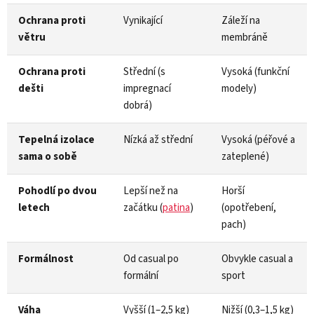
Ochrana proti
Vynikající
Záleží na
větru
membráně
Ochrana proti
Střední (s
Vysoká (funkční
dešti
impregnací
modely)
dobrá)
Tepelná izolace
Nízká až střední
Vysoká (péřové a
sama o sobě
zateplené)
Pohodlí po dvou
Lepší než na
Horší
letech
začátku (
patina
)
(opotřebení,
pach)
Formálnost
Od casual po
Obvykle casual a
formální
sport
Váha
Vyšší (1–2,5 kg)
Nižší (0,3–1,5 kg)