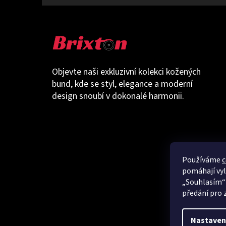
Objevte naši exkluzivní kolekci kožených
bund, kde se styl, elegance a moderní
design snoubí v dokonalé harmonii.
Používáme
c
pomáhají vyl
„Souhlasím“ s
předání pro 
Nastaven