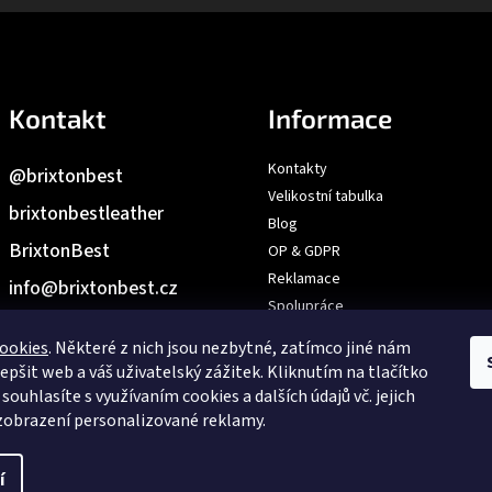
Kontakt
Informace
Kontakty
@brixtonbest
Velikostní tabulka
brixtonbestleather
Blog
BrixtonBest
OP & GDPR
Reklamace
info
@
brixtonbest.cz
Spolupráce
Dárkový poukaz
ookies
. Některé z nich jsou nezbytné, zatímco jiné nám
Výroba na přání | Velkoobchod
epšit web a váš uživatelský zážitek. Kliknutím na tlačítko
Prodejna: V Hůrkách 2144/3,
ouhlasíte s využívaním cookies a dalších údajů vč. jejich
Praha
zobrazení personalizované reklamy.
í