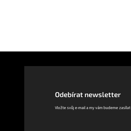
Z
á
p
a
t
Odebírat newsletter
í
Vložte svůj e-mail a my vám budeme zasíla