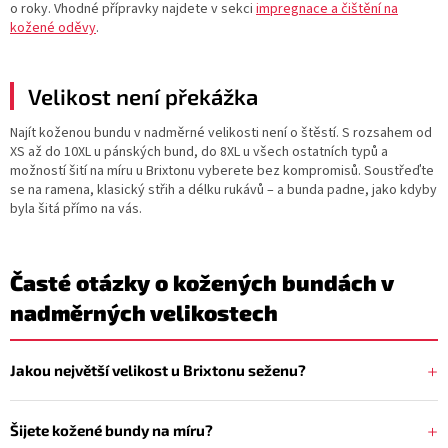
o roky. Vhodné přípravky najdete v sekci
impregnace a čištění na
kožené oděvy
.
Velikost není překážka
Najít koženou bundu v nadměrné velikosti není o štěstí. S rozsahem od
XS až do 10XL u pánských bund, do 8XL u všech ostatních typů a
možností šití na míru u Brixtonu vyberete bez kompromisů. Soustřeďte
se na ramena, klasický střih a délku rukávů – a bunda padne, jako kdyby
byla šitá přímo na vás.
Časté otázky o kožených bundách v
nadměrných velikostech
Jakou největší velikost u Brixtonu seženu?
Šijete kožené bundy na míru?