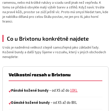
ramenou, nebo má krátké rukávy a vzadu sedí jinak než vepředu. K
tomu se přidává obvykle malý výběr barev a střihů. Když navíc trváte
na pravé kůži, prostor se zúží ještě víc. Proto má smysl hledat tam, kde
je nabídka dělaná pro celou škálu postav, ne jen pro XL jako horní
hranici.
Co u Brixtonu konkrétně najdete
U nás je nadměrná velikost stejně samozřejmá jako základní řady.
Kožené bundy a další typy šijeme v rozsahu, který v jiných obchodech
nenajdete:
Velikostní rozsah u Brixtonu
Pánské kožené bundy
– od XS až do
10XL
✔
Dámské kožené bundy
– od XS až do 8XL
✔