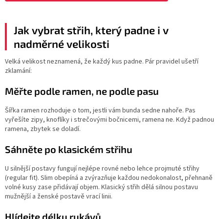
Jak vybrat střih, který padne i v
nadměrné velikosti
Velká velikost neznamená, že každý kus padne. Pár pravidel ušetří
zklamání:
Měřte podle ramen, ne podle pasu
Šířka ramen rozhoduje o tom, jestli vám bunda sedne nahoře. Pas
vyřešíte zipy, knoflíky i strečovými bočnicemi, ramena ne. Když padnou
ramena, zbytek se doladí.
Sáhněte po klasickém střihu
U silnější postavy fungují nejlépe rovné nebo lehce projmuté střihy
(regular fit). Slim obepíná a zvýrazňuje každou nedokonalost, přehnaně
volné kusy zase přidávají objem. Klasický střih dělá silnou postavu
mužnější a ženské postavě vrací linii.
Hlídejte délku rukávů