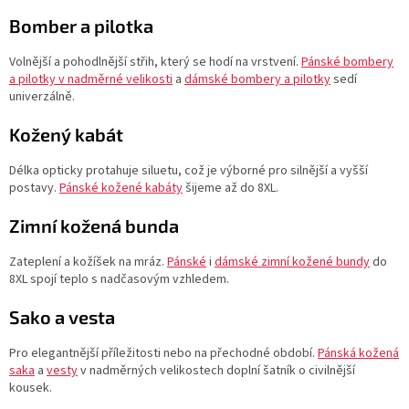
Bomber a pilotka
Volnější a pohodlnější střih, který se hodí na vrstvení.
Pánské bombery
a pilotky v nadměrné velikosti
a
dámské bombery a pilotky
sedí
univerzálně.
Kožený kabát
Délka opticky protahuje siluetu, což je výborné pro silnější a vyšší
postavy.
Pánské kožené kabáty
šijeme až do 8XL.
Zimní kožená bunda
Zateplení a kožíšek na mráz.
Pánské
i
dámské zimní kožené bundy
do
8XL spojí teplo s nadčasovým vzhledem.
Sako a vesta
Pro elegantnější příležitosti nebo na přechodné období.
Pánská kožená
saka
a
vesty
v nadměrných velikostech doplní šatník o civilnější
kousek.