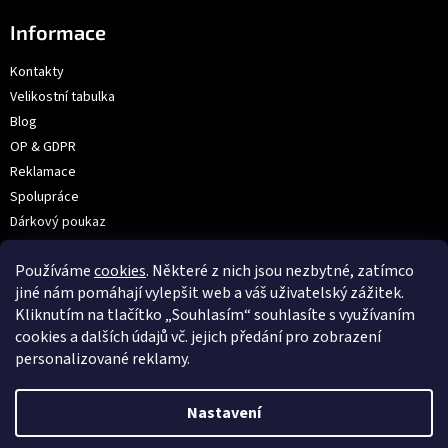
Informace
Kontakty
Velikostní tabulka
Blog
OP & GDPR
Reklamace
Spolupráce
Dárkový poukaz
Výroba na přání | Velkoobchod
Používáme
cookies
. Některé z nich jsou nezbytné, zatímco
Prodejna: V Hůrkách 2144/3, Praha
jiné nám pomáhají vylepšit web a váš uživatelský zážitek.
Kliknutím na tlačítko „Souhlasím“ souhlasíte s využívaním
cookies a dalších údajů vč. jejich předání pro zobrazení
VOX
personalizované reklamy.
Nastavení