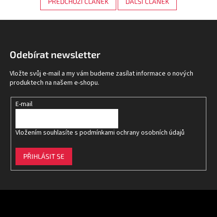
PŘEDCHOZÍ ČLÁNEK
DALŠÍ ČLÁNEK
Z
á
p
Odebírat newsletter
a
t
Vložte svůj e-mail a my vám budeme zasílat informace o nových
í
produktech na našem e-shopu.
E-mail
Vložením souhlasíte s
podmínkami ochrany osobních údajů
PŘIHLÁSIT SE