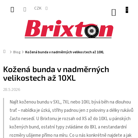
Přejít
na
CZK
NÁKUP
obsah
KOŠÍK
Domů
Blog
Kožená bunda v nadměrných velikostech až 10XL
Kožená bunda v nadměrných
velikostech až 10XL
28.5.2026
Najít koženou bundu v 5XL, 7XL nebo 10XL bývá běh na dlouhou
trať – nabídka je úzká, střihy padnou jen z poloviny a délky rukávů
často nesedí. U Brixtonu je rozsah od XS až do 10XL u pánských
kožených bund, ostatní typy zvládáme do 8XL a nestandardní
rozměry ušijeme přímo na míru. Co u nás konkrétně najdete a jak