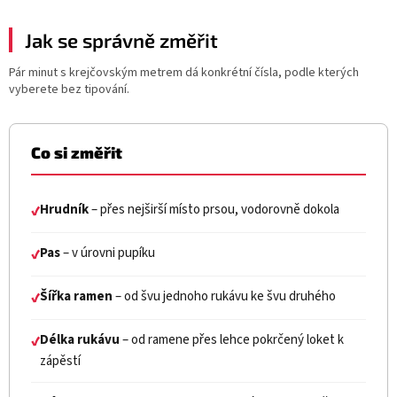
Jak se správně změřit
Pár minut s krejčovským metrem dá konkrétní čísla, podle kterých
vyberete bez tipování.
Co si změřit
Hrudník
– přes nejširší místo prsou, vodorovně dokola
✔
Pas
– v úrovni pupíku
✔
Šířka ramen
– od švu jednoho rukávu ke švu druhého
✔
Délka rukávu
– od ramene přes lehce pokrčený loket k
✔
zápěstí