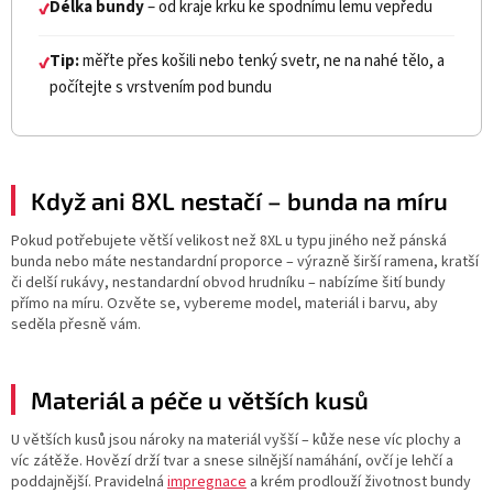
Délka bundy
– od kraje krku ke spodnímu lemu vepředu
✔
Tip:
měřte přes košili nebo tenký svetr, ne na nahé tělo, a
✔
počítejte s vrstvením pod bundu
Když ani 8XL nestačí – bunda na míru
Pokud potřebujete větší velikost než 8XL u typu jiného než pánská
bunda nebo máte nestandardní proporce – výrazně širší ramena, kratší
či delší rukávy, nestandardní obvod hrudníku – nabízíme šití bundy
přímo na míru. Ozvěte se, vybereme model, materiál i barvu, aby
seděla přesně vám.
Materiál a péče u větších kusů
U větších kusů jsou nároky na materiál vyšší – kůže nese víc plochy a
víc zátěže. Hovězí drží tvar a snese silnější namáhání, ovčí je lehčí a
poddajnější. Pravidelná
impregnace
a krém prodlouží životnost bundy