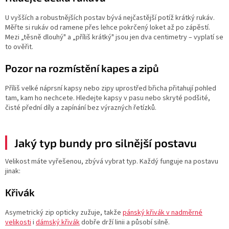
U vyšších a robustnějších postav bývá nejčastější potíž krátký rukáv.
Měřte si rukáv od ramene přes lehce pokrčený loket až po zápěstí.
Mezi „těsně dlouhý" a „příliš krátký" jsou jen dva centimetry – vyplatí se
to ověřit.
Pozor na rozmístění kapes a zipů
Příliš velké náprsní kapsy nebo zipy uprostřed břicha přitahují pohled
tam, kam ho nechcete. Hledejte kapsy v pasu nebo skryté podšité,
čisté přední díly a zapínání bez výrazných řetízků.
Jaký typ bundy pro silnější postavu
Velikost máte vyřešenou, zbývá vybrat typ. Každý funguje na postavu
jinak:
Křivák
Asymetrický zip opticky zužuje, takže
pánský křivák v nadměrné
velikosti
i
dámský křivák
dobře drží linii a působí silně.