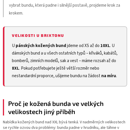
vybrat bundu, která padne i silnější postavě, projdeme krok za
krokem.
VELIKOSTI U BRIXTONU
U
pánských kožených bund
jdeme od XS až do
10XL
. U
dámských bund a u všech ostatních typů – křiváků, kabátů,
bomberů, zimních modelů, sak a vest – máme rozsah až do
8XL
. Pokud potřebujete ještě větší rozměr nebo
nestandardní proporce, ušijeme bundu na žádost
na míru
.
Proč je kožená bunda ve velkých
velikostech jiný příběh
Nabídka kožených bund nad XXL bývá tenká. V nadměrných velikostech
se rychle ozvou dva problémy: bunda padne v hrudníku, ale táhne v